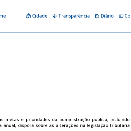
me
Cidade
Transparência
Diário
Co
diversity_2
crowdsource
feed
price_change
 metas e prioridades da administração pública, incluindo 
 anual, disporá sobre as alterações na legislação tributária