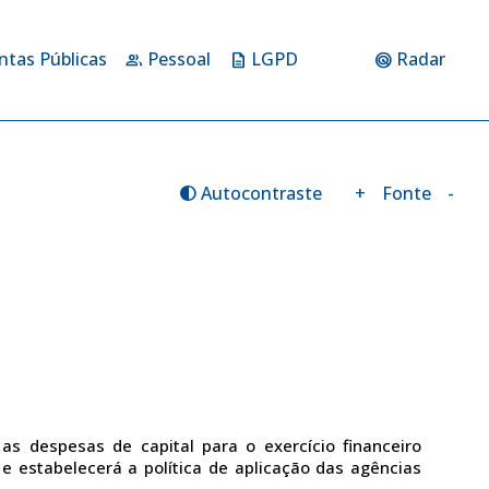
ntas Públicas
Pessoal
LGPD
Radar
group
description
radar
Autocontraste
+
Fonte
-
contrast
as despesas de capital para o exercício financeiro
 e estabelecerá a política de aplicação das agências