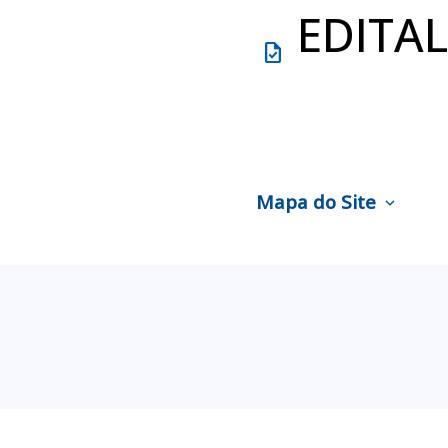
EDITAL
task
Mapa do Site
expand_more