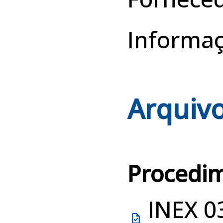
Informa
Arquivo
Procedi
INEX 0
task