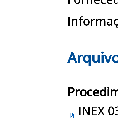
Informa
Arquivo
Procedi
INEX 0
task